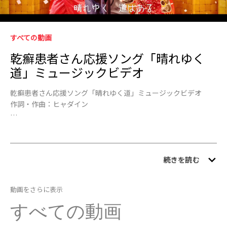
Video
Skip to collection list
Skip to video grid
すべての動画
乾癬患者さん応援ソング「晴れゆく
道」ミュージックビデオ
乾癬患者さん応援ソング「晴れゆく道」ミュージックビデオ

作詞・作曲：ヒャダイン

この楽曲は乾癬（かんせん）についての理解を深めていただくこ
とを目的に制作されたものです。全国の患者さんから寄せられた
「夢ツイート」をもとに乾癬患者さんであり、音楽クリエイター
でもあるヒャダイン氏が作詞作曲しました。 

続きを読む
ミュージックビデオでは、江戸時代を舞台に浮世絵師に扮したヒ
動画をさらに表示
ャダイン氏が乾癬に立ち向かい、「晴れゆく道」に進むストーリ
ーをダンスムービーとして表現しています。また、ビデオには乾
すべての動画
癬の専門医や乾癬患者さんも出演しています。
