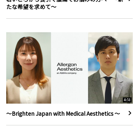
たな希望を求めて～
4:51
～Brighten Japan with Medical Aesthetics ～