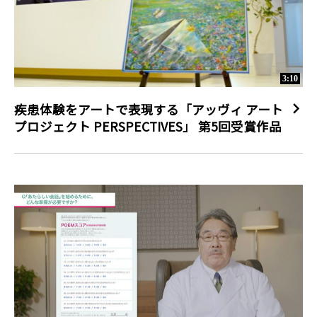
で働いています。日本の社員数は1,800人を超えます。私たち
は、医薬品の開発と提供、そしてそれにとどまらず、責任ある企
業市民として、人々、社会、環境のために尽力します。

アッヴィ合同会社ホームページ　https://www.abbvie.co.jp/　

アッヴィ合同会社YouTube　　　
3:10
https://www.youtube.com/c/AbbVieJapan   

当チャンネルに掲載している動画の著作権はアッヴィ合同会社に
疾患体験をアートで表現する「アッヴィ アート
帰属いたします。 Copyright © 2019 Abbvie

プロジェクト PERSPECTIVES」 第5回受賞作品
#乾癬 #乾癬患者さん応援ソング #乾癬ソング #乾癬ダンス #ヒャ
ダイン #アッヴィ#psoriasis #dance #abbvie