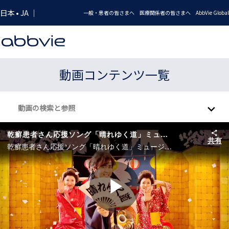
Skip to collection list
Skip to video grid
日本 • JA ｜
一般・患者の皆さまへ
医療関係者の皆さまへ
AbbVie Global
動画コンテンツ一覧
動画の検索と参照
乾癬患者さん応援ソング「晴れゆく道」ミュージックビデオ
共有
乾癬患者さん応援ソング「晴れゆく道」ミュージックビデオ 作詞・作曲：ヒャダイン
Play