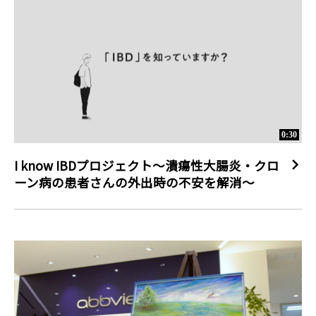
ようにはがれ落ちるようになります。頭皮や爪など人目に付く部
分に症状が現れやすいため、日常生活や社会生活に大きな影響を
及ぼすことが知られています。さらに、疾患認知が低いため、ま
たその疾患名から感染症と誤解され、偏見に悩む患者さんも少な
くありません。 

1. Kubota, K., et al.: BMJ. Open., 5:1, 2015. 

▼アッヴィ　乾癬の疾患啓発活動について 
https://www.abbvie.co.jp/patients/immunology/psoriasis.ht
0:30
ml

I know IBDプロジェクト～潰瘍性大腸炎・クロ
「晴れゆく道～乾癬啓発活動報告～」（PDF） 

各取り組みの概要に加え、乾癬に関する解説や乾癬患者さんのエ
ーン病の患者さんの外出時の不安を解消～
ピソードをまとめました。 
https://www.abbvie.co.jp/content/dam/abbvie-
com2/japan/documents/patients/hareyukumichi.pdf

▼アッヴィについて 

アッヴィは、米国に本社を置く、グローバルな研究開発型のバイ
オ医薬品企業です。現在、世界70カ国以上で約5万人がアッヴィ