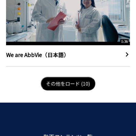
1:36
We are AbbVie（日本語）
LOAD NEXT PAGE
その他をロード (10)