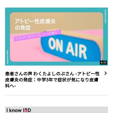
ぜひこの曲を聴いて歌って踊ってみてください。

「いいね！」や「シェア」もお待ちしています。

▼乾癬患者さん応援ソング「晴れゆく道」について 

「晴れゆく道」は、乾癬および乾癬患者さんについての理解を深
めていただくことを目的に、一般社団法人INSPIRE JAPAN WPD
乾癬啓発普及協会の協力により、2018年10月29日の世界乾癬デ
ーに開始した「乾癬患者さん応援ソング制作プロジェクト」を通
じて制作されました。10月29日から12月31日の期間には、全国
の乾癬患者さんから計84件の「夢ツイート（乾癬により忘れかけ
ていた夢）」の応募があり、乾癬患者さんであり、音楽クリエイ
4:33
ターでもあるヒャダイン氏が患者さんから寄せられた「夢ツイー
ト」を基に乾癬患者さん応援ソング「晴れゆく道」を、作詞作曲
患者さんの声 わくたよしのぶさん -アトピー性
しました。 

皮膚炎の発症：中学3年で症状が気になり皮膚
科へ-
▼乾癬について 

乾癬は、慢性の炎症性皮膚疾患で、国内に約43万人の患者さんが
いると報告されています（出典1参照）。乾癬の皮疹では皮膚に
炎症が起きて赤くなり、皮膚の新陳代謝が異常になることで盛り
上がり、表面に銀白色の鱗屑（りんせつ）が現れ、それがフケの