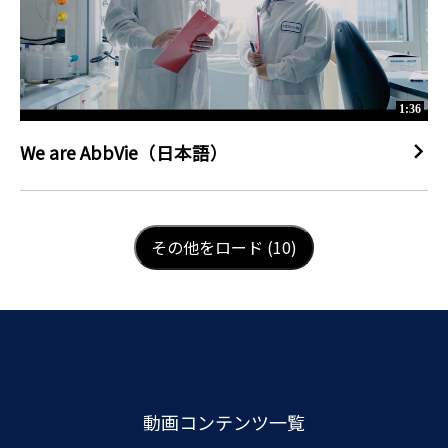
1:36
We are AbbVie（日本語）
LOAD NEXT PAGE
その他をロード (10)
動画コンテンツ一覧