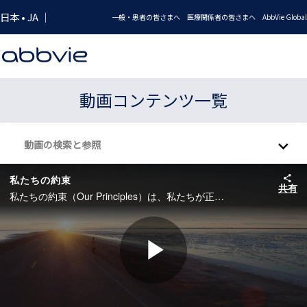
Skip to collection list
Skip to video grid
日本 • JA ｜
一般・患者の皆さまへ
医療関係者の皆さまへ
AbbVie Global
動画コンテンツ一覧
動画の検索と参照
私たちの約束
共有
私たちの約束（Our Principles）は、私たちが正しく、真実だと思うことを明確に示しています。それは、私たちの企業文化に根差しており、優先事項や意思決定を導くものであり、そして行動の拠り所となるものです。 #アッヴィ #バイオ医薬品企業 #イノベーション
Play