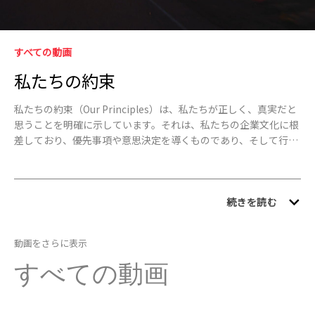
Video
Skip to collection list
Skip to video grid
すべての動画
私たちの約束
私たちの約束（Our Principles）は、私たちが正しく、真実だと
思うことを明確に示しています。それは、私たちの企業文化に根
差しており、優先事項や意思決定を導くものであり、そして行動
の拠り所となるものです。
続きを読む
動画をさらに表示
すべての動画