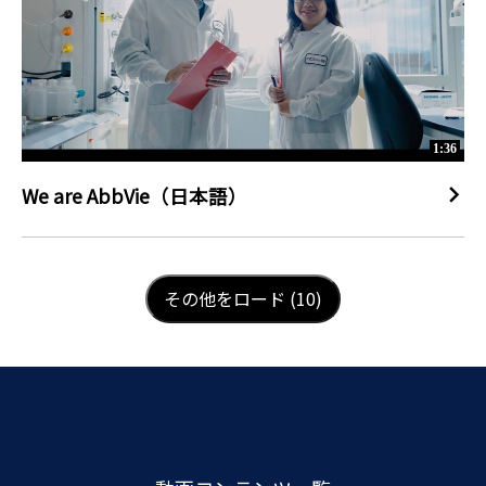
1:36
We are AbbVie（日本語）
LOAD NEXT PAGE
その他をロード (10)