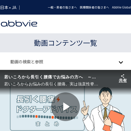
Skip to collection list
Skip to video grid
日本 • JA ｜
一般・患者の皆さまへ
医療関係者の皆さまへ
AbbVie Global
動画コンテンツ一覧
動画の検索と参照
若いころから長引く腰痛でお悩みの方へ ～新たな希望を求めて～
共有
若いころからお悩みの長引く腰痛、実は強直性脊椎炎かもしれません。 強直性脊椎炎は、多くは10～20歳代で発症し、病勢のピークは20~30歳代と言われている、国の指定難病のひとつです。一般的によく知られていないこの病気とその患者さんのおかれている状況について多くの方々に認識いただけるよう、この動画を制作しました。 アッヴィは、強直性脊椎炎の早期発見・早期治療の重要性を広く知っていただくための啓発活動に取り組んでいます。
Play