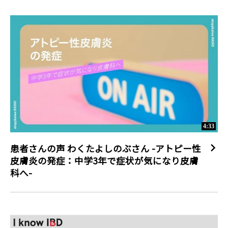
https://nagabiku-yotu.com/

難病情報センター 強直性脊椎炎（指定難病271）

http://www.nanbyou.or.jp/entry/4847

2026年3月4日確認

当チャンネルに掲載している動画の著作権はアッヴィ合同会社に
帰属いたします。

#腰痛 #長引く腰痛 #強直性脊椎炎 #AS
4:33
患者さんの声 わくたよしのぶさん -アトピー性
皮膚炎の発症：中学3年で症状が気になり皮膚
科へ-