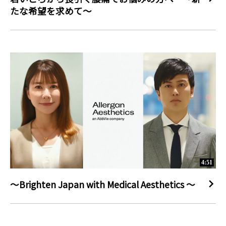
たな希望を求めて～
4:51
～Brighten Japan with Medical Aesthetics ～