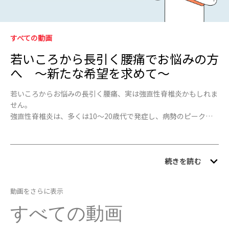
Video
Skip to collection list
Skip to video grid
すべての動画
若いころから長引く腰痛でお悩みの方
へ ～新たな希望を求めて～
若いころからお悩みの長引く腰痛、実は強直性脊椎炎かもしれま
せん。

強直性脊椎炎は、多くは10～20歳代で発症し、病勢のピークは
20~30歳代と言われている、国の指定難病のひとつです。一般的
によく知られていないこの病気とその患者さんのおかれている状
況について多くの方々に認識いただけるよう、この動画を制作し
ました。 

続きを読む
アッヴィは、強直性脊椎炎の早期発見・早期治療の重要性を広く
知っていただくための啓発活動に取り組んでいます。

動画をさらに表示
詳しくは、疾患情報や強直性脊椎炎を相談できる病院検索などを
すべての動画
掲載している、疾患情報サイト「長引く腰痛.com」をご覧くだ
さい。
